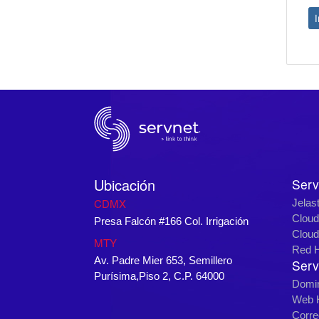
Ubicación
Serv
CDMX
Jelast
Cloud
Presa Falcón #166 Col. Irrigación
Cloud
MTY
Red 
Av. Padre Mier 653, Semillero
Serv
Purísima,Piso 2, C.P. 64000
Domi
Web H
Corre