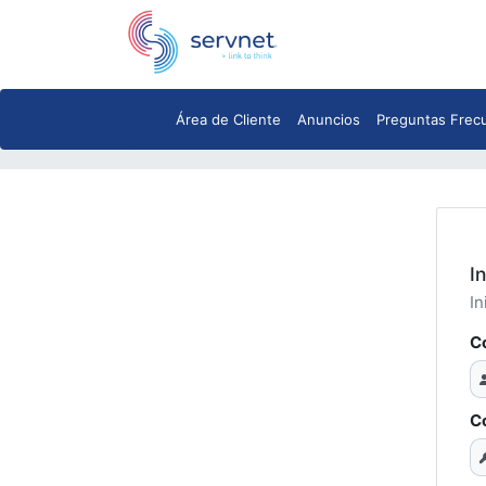
Área de Cliente
Anuncios
Preguntas Frec
I
In
C
C