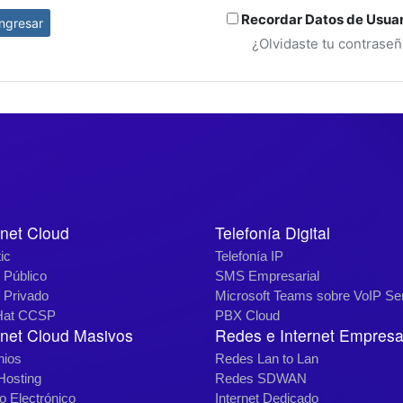
Recordar Datos de Usuar
Ingresar
¿Olvidaste tu contrase
net Cloud
Telefonía Digital
ic
Telefonía IP
 Público
SMS Empresarial
 Privado
Microsoft Teams sobre VoIP Se
Hat CCSP
PBX Cloud
net Cloud Masivos
Redes e Internet Empresar
nios
Redes Lan to Lan
osting
Redes SDWAN
o Electrónico
Internet Dedicado