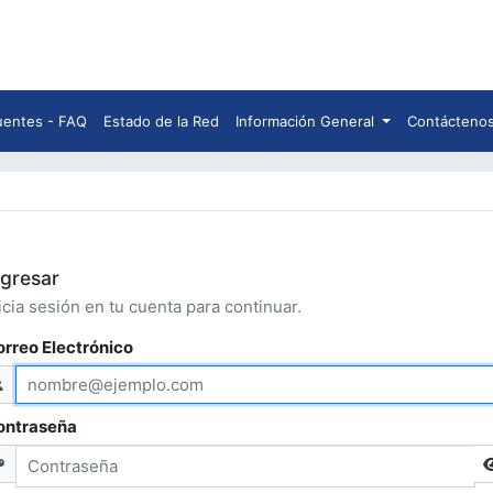
uentes - FAQ
Estado de la Red
Información General
Contácteno
ngresar
icia sesión en tu cuenta para continuar.
orreo Electrónico
ontraseña