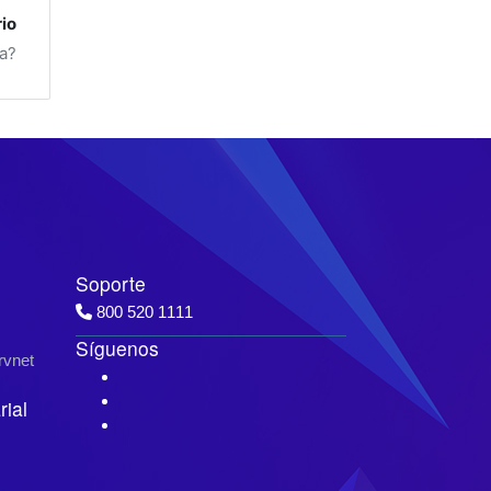
io
ña?
Soporte
800 520 1111
Síguenos
rvnet
ial